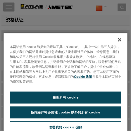
Toggle
navigation
资格认证
-
质量管理系统
本网站使用 cookie 和类似的跟踪工具（“Cookie”），其中一些由第三方提供，
以保护我们的网站并通过提供您请求的功能来增强用户体验。经您同意，我们
Atlas美国和德国的质量管理体系认证
和这些第三方还将使用 Cookie 收集用户和设备数据、IP 地址、在线标识符、
引用 URL 和其他浏览信息，并记录用户会话和与网站的互动，以分析我们网站
ISO 9001 Certificate valid until 3 June 2027
的性能和流量，改善网站运营和性能，更多地了解用户，提供个性化体验，并
在本网站和第三方网站上为用户提供更相关的内容和广告。您可以使用下面的
+
校准服务
按钮管理您的偏好。更多信息：请阅读我们的
Cookie 政策
并参考本网站页脚中
的隐私政策链接。
+
耐候老化测试 - 经认证之Atlas实验室和测试场
接受所有 cookie
+
AMECA
+
CRRC
拒绝除严格必要性 cookie 以外的所有 cookie
+
FGIA（前身为 AAMA）
管理我的 cookie 偏好