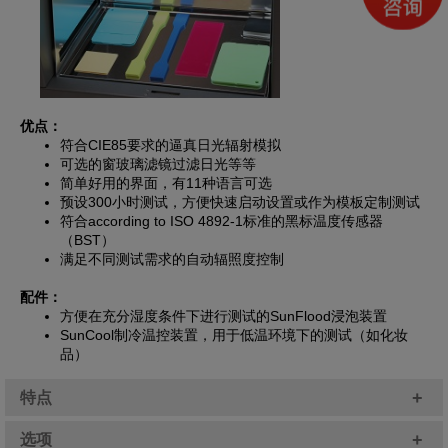
优点：
符合CIE85要求的逼真日光辐射模拟
可选的窗玻璃滤镜过滤日光等等
简单好用的界面，有11种语言可选
预设300小时测试，方便快速启动设置或作为模板定制测试
符合according to ISO 4892-1标准的黑标温度传感器
（BST）
满足不同测试需求的自动辐照度控制
配件：
方便在充分湿度条件下进行测试的SunFlood浸泡装置
SunCool制冷温控装置，用于低温环境下的测试（如化妆
品）
+
特点
+
选项