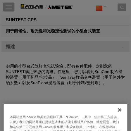
Toggle
navigation
SUNTEST CPS
用于耐候性、耐光性和光稳定性测试的小型台式装置
-
概述
实用的小型台式氙灯老化试验箱，配有各种配件，定制您的
SUNTEST满足来您的需求。在这里，您可以看到SunCool制冷温
控装置（用于药品/化妆品）、SunTray样品交换装置（用于体外耐
晒系数）以及SunFlood浸泡装置（用于涂料/密封剂）。
本网站使用 cookie 和类似的跟踪工具（“Cookie”），其中一些由第三方提供，
以保护我们的网站并通过提供您请求的功能来增强用户体验。经您同意，我们
和这些第三方还将使用 Cookie 收集用户和设备数据、IP 地址、在线标识符、