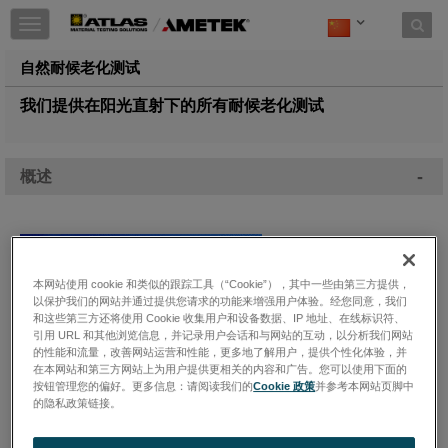
Toggle
navigation
自然耐候老化测试
我们提供在阳光直射下的所有耐候老化测试
-
概述
本网站使用 cookie 和类似的跟踪工具（“Cookie”），其中一些由第三方提供，
以保护我们的网站并通过提供您请求的功能来增强用户体验。经您同意，我们
和这些第三方还将使用 Cookie 收集用户和设备数据、IP 地址、在线标识符、
引用 URL 和其他浏览信息，并记录用户会话和与网站的互动，以分析我们网站
的性能和流量，改善网站运营和性能，更多地了解用户，提供个性化体验，并
在本网站和第三方网站上为用户提供更相关的内容和广告。您可以使用下面的
按钮管理您的偏好。更多信息：请阅读我们的
Cookie 政策
并参考本网站页脚中
的隐私政策链接。