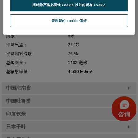
个户外暴露测试场。此站点代表着类似于南佛罗里达的亚热带环
拒绝除严格必要性 cookie 以外的所有 cookie
境。
纬度：
北纬23º 08'
管理我的 cookie 偏好
经度：
东经113º 17'
海拔：
6米
平均气温：
22 °C
平均相对湿度：
79 %
总降雨量：
1492 毫米
总辐射曝量：
4,590 MJ/m²
+
中国海南省
+
中国吐鲁番
+
印度钦奈
+
日本千叶