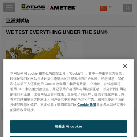
Toggle
navigation
亚洲测试场
WE TEST EVERYTHING UNDER THE SUN®
本网站使用 cookie 和类似的跟踪工具（“Cookie”），其中一些由第三方提供，
以保护我们的网站并通过提供您请求的功能来增强用户体验。经您同意，我们
和这些第三方还将使用 Cookie 收集用户和设备数据、IP 地址、在线标识符、
引用 URL 和其他浏览信息，并记录用户会话和与网站的互动，以分析我们网站
的性能和流量，改善网站运营和性能，更多地了解用户，提供个性化体验，并
在本网站和第三方网站上为用户提供更相关的内容和广告。您可以使用下面的
按钮管理您的偏好。更多信息：请阅读我们的
Cookie 政策
并参考本网站页脚中
的隐私政策链接。
-
中国广州
接受所有 cookie
AWSG的下属机构中国电器科学研究院（CEI）在中国南方运营一