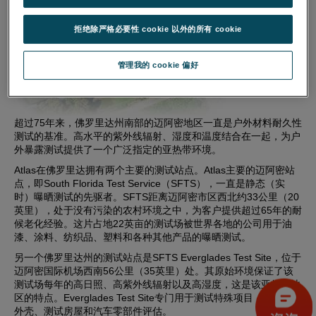
拒绝除严格必要性 cookie 以外的所有 cookie
管理我的 cookie 偏好
超过75年来，佛罗里达州南部的迈阿密地区一直是户外材料耐久性
测试的基准。高水平的紫外线辐射、湿度和温度结合在一起，为户
外暴露测试提供了一个广泛指定的亚热带环境。
Atlas在佛罗里达拥有两个主要的测试站点。Atlas主要的迈阿密站
点，即South Florida Test Service（SFTS），一直是静态（实
时）曝晒测试的先驱者。SFTS距离迈阿密市区西北约33公里（20
英里），处于没有污染的农村环境之中，为客户提供超过65年的耐
候老化经验。这片占地22英亩的测试场被世界各地的公司用于油
漆、涂料、纺织品、塑料和各种其他产品的曝晒测试。
另一个佛罗里达州的测试站点是SFTS Everglades Test Site，位于
迈阿密国际机场西南56公里（35英里）处。其原始环境保证了该
测试场每年的高日照、高紫外线辐射以及高湿度，这是该亚热带地
区的特点。Everglades Test Site专门用于测试特殊项目，如整车
外壳、测试房屋和汽车零部件评估。