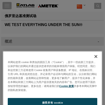
Toggle
navigation
佛罗里达基准测试场
WE TEST EVERYTHING UNDER THE SUN®
-
概述
本网站使用 cookie 和类似的跟踪工具（“Cookie”），其中一些由第三方提供，
以保护我们的网站并通过提供您请求的功能来增强用户体验。经您同意，我们
和这些第三方还将使用 Cookie 收集用户和设备数据、IP 地址、在线标识符、
引用 URL 和其他浏览信息，并记录用户会话和与网站的互动，以分析我们网站
的性能和流量，改善网站运营和性能，更多地了解用户，提供个性化体验，并
在本网站和第三方网站上为用户提供更相关的内容和广告。您可以使用下面的
按钮管理您的偏好。更多信息：请阅读我们的
Cookie 政策
并参考本网站页脚中
的隐私政策链接。
接受所有 cookie