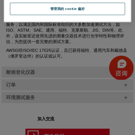
管理我的 cookie 偏好
位于伊利诺州芝加哥的测试实验室Atlas Center of Excellence提供
了各种氙灯、碳弧灯、荧光灯和金属卤化物灯仪器的加速老化测试
服务，以满足国内和国际标准组织的大多数加速测试方法，如
ISO、ASTM、SAE、通用、福特、克莱斯勒、JIS、DIN等。此
外，该实验室还使用先进的测量仪器技术进行光学特性和物理评
估，为您提供一套完整的测试方案。
AWSG经ISO/IEC 17025认证，且已获得福特、通用汽车和戴德县
（佛罗里达州）的认证或认可。
+
耐候老化仪器
+
订单
+
环境测试服务
加入交流