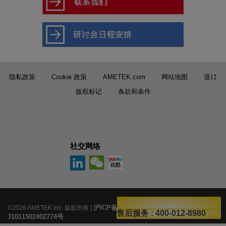
隐私政策
Cookie 政策
AMETEK.com
网站地图
退订
版权标记
条款和条件
社交网络
沪ICP备14035568号-54
沪公网安备
©2026 AMETEK.Inc. 版权所有 |
|
售后服务
业务咨询
: 400-012-8980
: 400-002-6278 转1
31011502402774号