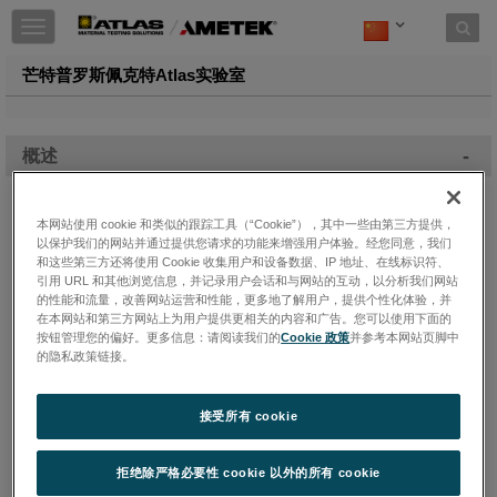
Toggle
navigation
芒特普罗斯佩克特Atlas实验室
-
概述
本网站使用 cookie 和类似的跟踪工具（“Cookie”），其中一些由第三方提供，
以保护我们的网站并通过提供您请求的功能来增强用户体验。经您同意，我们
和这些第三方还将使用 Cookie 收集用户和设备数据、IP 地址、在线标识符、
引用 URL 和其他浏览信息，并记录用户会话和与网站的互动，以分析我们网站
的性能和流量，改善网站运营和性能，更多地了解用户，提供个性化体验，并
在本网站和第三方网站上为用户提供更相关的内容和广告。您可以使用下面的
按钮管理您的偏好。更多信息：请阅读我们的
Cookie 政策
并参考本网站页脚中
的隐私政策链接。
接受所有 cookie
拒绝除严格必要性 cookie 以外的所有 cookie