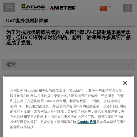
Toggle
navigation
UVC紫外线材料降解
为了对抗冠状病毒的威胁，杀菌消毒UV-C辐射越来越受欢
迎，但UV-C辐射却对纺织品、塑料、油漆和许多其它产品
造成了损害。
-
概述
通过暴露于UVC辐射（特别是253.7nm）对一整套人类病原体进行
表面杀菌消毒和去污，已经有40多年的历史。使用足够剂量的UV-
本网站使用 cookie 和类似的跟踪工具（“Cookie”），其中一些由第三方提供，
以保护我们的网站并通过提供您请求的功能来增强用户体验。经您同意，我们
C已经被证明可使COVID-19病毒的近亲SARS-COV-1高度灭活。
和这些第三方还将使用 Cookie 收集用户和设备数据、IP 地址、在线标识符、
国际紫外光协会（IUVA）认为，在处理目前的COVID-19病毒
引用 URL 和其他浏览信息，并记录用户会话和与网站的互动，以分析我们网站
SARS-COV-2时，预计也会出现类似的结果。
的性能和流量，改善网站运营和性能，更多地了解用户，提供个性化体验，并
在本网站和第三方网站上为用户提供更相关的内容和广告。您可以使用下面的
按钮管理您的偏好。更多信息：请阅读我们的
Cookie 政策
并参考本网站页脚中
的隐私政策链接。