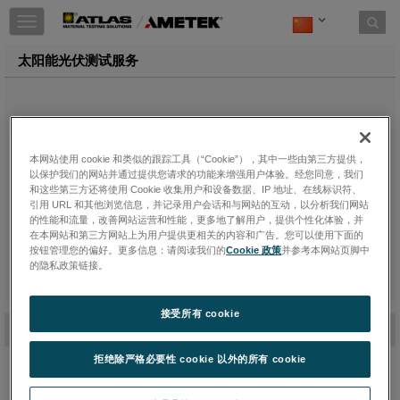
Toggle
navigation
太阳能光伏测试服务
本网站使用 cookie 和类似的跟踪工具（“Cookie”），其中一些由第三方提供，
以保护我们的网站并通过提供您请求的功能来增强用户体验。经您同意，我们
和这些第三方还将使用 Cookie 收集用户和设备数据、IP 地址、在线标识符、
引用 URL 和其他浏览信息，并记录用户会话和与网站的互动，以分析我们网站
的性能和流量，改善网站运营和性能，更多地了解用户，提供个性化体验，并
在本网站和第三方网站上为用户提供更相关的内容和广告。您可以使用下面的
您的产品能否抵抗非常恶劣的环境条件？Atlas测试服务为制造商
按钮管理您的偏好。更多信息：请阅读我们的
Cookie 政策
并参考本网站页脚中
提供了所需数据，以证明长期耐用性并支持保修和性能表现声明，
的隐私政策链接。
同时降低与售后市场产品失败相关的成本。
接受所有 cookie
-
太阳能测试服务
拒绝除严格必要性 cookie 以外的所有 cookie
通过全球曝晒场网络、自然和加速测试方法、I-V曲线测定和对单