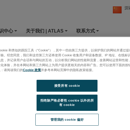
汉
知识中心
关于我们 | ATLAS
联系方式
+
+
+
品和服务
»
高速摄影照明
»
HMI高速照明
»
HIGH-S-LIGHT 1200 Boost | Atlas
cookie 和类似的跟踪工具（“Cookie”），其中一些由第三方提供，以保护我们的网站并通过
验。经您同意，我们和这些第三方还将使用 Cookie 收集用户和设备数据、IP 地址、在线标识
-LIGHT 1200 Boost | Atlas
信息，并记录用户会话和与网站的互动，以分析我们网站的性能和流量，改善网站运营和性能
性化体验，并在本网站和第三方网站上为用户提供更相关的内容和广告。您可以使用下面的按
息：请阅读我们的
Cookie 政策
并参考本网站页脚中的隐私政策链接。
接受所有 cookie
 HIGH-S-LIGHT 1200 BOOST专为高速摄像而设计。紧凑型照明灯满足了
拒绝除严格必要性 cookie 以外的所
试要求。
有 cookie
管理我的 cookie 偏好