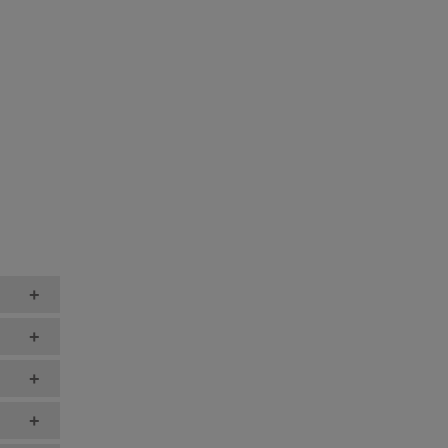
+
+
+
+