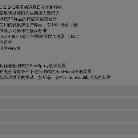
CIE 241要求的逼真日光辐射模拟
窗玻璃过滤阳光或商店人造灯光
测试3D样品的精湛试验箱设计
使用的触摸屏用户界面，有15种语言可选
快速启动操作的预设标准
ISO 4892-1标准的黑标温度传感器（BST）
点监控
WXView II
：
耐候老化测试的SunSpray喷淋装置
在充分湿度条件下进行测试的SunFlood浸泡装置
低温环境下的测试（如药品、饮料）SunCool制冷温控装置