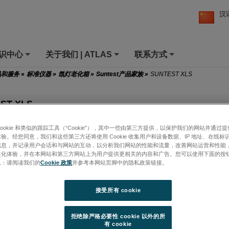
汉
知识中心
关于我们 | ATLAS
联系方式
+
+
+
品和服务
»
标准仪器
»
氙灯老化箱
»
Suntest产品家族
»
SUNTEST XLS
ST XLS
性、耐光性和光稳定性测试的大型台式装置
cookie 和类似的跟踪工具（“Cookie”），其中一些由第三方提供，以保护我们的网站并通过
验。经您同意，我们和这些第三方还将使用 Cookie 收集用户和设备数据、IP 地址、在线标识
信息，并记录用户会话和与网站的互动，以分析我们网站的性能和流量，改善网站运营和性能
性化体验，并在本网站和第三方网站上为用户提供更相关的内容和广告。您可以使用下面的按
息：请阅读我们的
Cookie 政策
并参考本网站页脚中的隐私政策链接。
式氙弧灯老化箱，适用于3D样品的优选老化测试仪器，配有各种易用的
接受所有 cookie
EST满足您的不同需求。
拒绝除严格必要性 cookie 以外的所
有 cookie