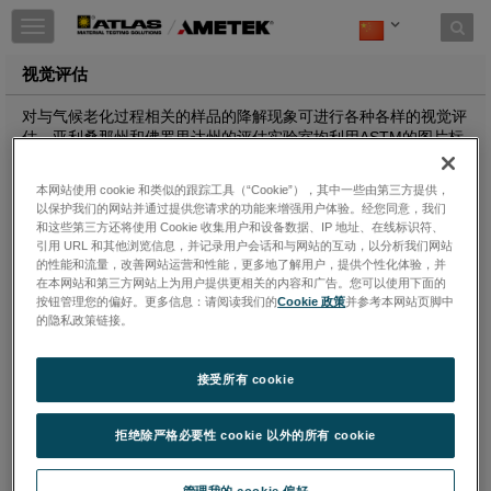
Toggle
navigation
视觉评估
对与气候老化过程相关的样品的降解现象可进行各种各样的视觉评
估。亚利桑那州和佛罗里达州的评估实验室均利用ASTM的图片标
准对失败模式进行评级，如：龟裂、开裂和起泡。此外，还提供了
诸如附着力、AATCC或ISO灰度等级等评估技术。正式报告是使用
本网站使用 cookie 和类似的跟踪工具（“Cookie”），其中一些由第三方提供，
Atlas开发的检查格式生成的。可提供符合GM 7454M或GM 9538P
以保护我们的网站并通过提供您请求的功能来增强用户体验。经您同意，我们
等制造商规格的特殊格式。一般提出额外的服务要求，通常也可以
和这些第三方还将使用 Cookie 收集用户和设备数据、IP 地址、在线标识符、
得到满足。以下图表列出了Atlas在视觉评估中所满足的适用测试
引用 URL 和其他浏览信息，并记录用户会话和与网站的互动，以分析我们网站
标准。
的性能和流量，改善网站运营和性能，更多地了解用户，提供个性化体验，并
在本网站和第三方网站上为用户提供更相关的内容和广告。您可以使用下面的
按钮管理您的偏好。更多信息：请阅读我们的
Cookie 政策
并参考本网站页脚中
TEST METHOD
APPLICABLE STANDARDS
的隐私政策链接。
Adhesion
ASTM D3359, GM 9071P
Blistering
ASTM D714, ISO 4628-2
Chalking
ASTM D4214, ISO 4628-6
接受所有 cookie
Checking
ASTM D660, ISO 4628-5
Checking
ASTM D661, ISO 4628-4
拒绝除严格必要性 cookie 以外的所有 cookie
Erosion
ASTM D662
AATCC Evaluation Procedure 1
ASTM D2616