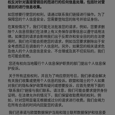
权反对针对直接营销目的而进行的任何信息处理，包括针对营
销目的进行信息收集。
如您想要行使您的权利，请通过联系我们链接进行操作。为了
保障您的个人信息安全，您需要登陆您的账号并验证身份。
在某些情况下，我们可能无法批准您的请求，例如，您要求删
除个人信息但我们在法律上有义务保存该等信息以遵守适用法
律。如果您的请求会影响我们出于反欺诈和安全目的的合法使
用时，我们也可能会拒绝您的请求，例如当您要求删除出于安
全考虑而正在调查的个人信息时。另外，如果您的相关请求危
及他人的个人信息信息安全、不合理或及其不切实际的，我们
也可能会拒绝。
您还有权向当地履行个人信息保护职责的部门提出个人信息保
护投诉。
关于所有这些权利，并且为了响应原则号召，我们承诺会解决
有关我们收集或使用个人信息的投诉。欧盟和瑞士的个人如果
对我们的隐私保护政策有疑问或想要投诉，应首先使用下面的
“联系我们”链接与我们联系。请注意，我们可能会要求提供身份
证明，在法律允许的情况下，我们保留收取费用的权利，例
如，针对您明显毫无根据或过分的请求进行收费。我们会竭力
在所有合适的时间内回复您的请求。
我们还承诺与欧盟数据保护当局和瑞士联邦数据保护和信息委