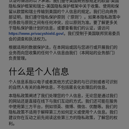
认证时做出的以下承诺。
我们遵守美国商务部规定的欧盟-美国
隐私保护框架和瑞士-美国隐私保护框架中关于收集、使用和保
留从欧盟和瑞士传输到美国的个人信息的规定。我们已向商务
部证明，我们遵守隐私保护原则（“原则”）。如果本隐私政策中
的条款与原则之间有任何冲突，应以原则为准。要了解更多关
于隐私保护盾计划的信息，或要查看我们的认证，请访问
。我们受制于美国联邦贸易委员
https://www.privacyshield.gov/
会的调查和执法权力。
根据适用的数据保护法，在本网站或因与您进行或开展我们的
业务而向您收集的任何个人信息由我们（本网站的业务部门）
负责管理。
什么是个人信息
个人信息系指以电子或者其他方式记录的与已识别或者可识别
的自然人有关的各种信息，不包括匿名化处理后的信息。
本隐私政策阐述了我们处理您的个人信息，无论您是通过我们
的网站还是直接在线下与我们互动的方式。我们还可能在服务
中使用第三方平台，例如领英、微博、微信、优酷等。我们的
隐私政策不适用于解释第三方如何定义或使用个人信息。我们
建议你在互动之前先阅读这些第三方的隐私政策，了解您的权
。
利