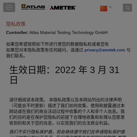
Skip to content
T
o
g
隐私政策
g
l
Controller:
Atlas Material Testing Technology GmbH
e
n
如果您希望按照如下所述行使您的数据隐私权或者您有
a
如果您对本隐私政策有任何疑问，请通过
与
privacy@ametek.com
v
我们联系。
i
g
生效日期：2022 年 3 月 31
a
t
日
i
o
n
请仔细阅读本政策。 本隐私政策以及本网站列出的法律声明
（可能会不时更新）描述了我们如何收集、使用和披露通过本
网站或在我们的商业活动过程中收集的个人和非个人信息。我
们的目的是在保护您隐私的前提下合理地收集和处理从您那里
收到的和关于您的信息，以实现我们的合法商业利益。
我们不实行隐私保护盾，但会继续遵守我们在申请隐私保护盾