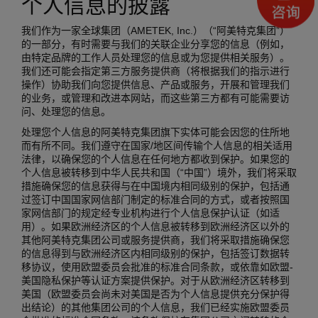
个人信息的披露
我们作为一家全球集团（AMETEK, Inc.）（“阿美特克集团”）
的一部分，有时需要与我们的关联企业分享您的信息（例如，
由特定品牌的工作人员处理您的信息或为您提供相关服务）。
我们还可能会指定第三方服务提供商（将根据我们的指示进行
操作）协助我们向您提供信息、产品或服务，开展和管理我们
的业务，或管理和改进本网站，而这些第三方都有可能需要访
问、处理您的信息。
处理您个人信息的阿美特克集团旗下实体可能会因您的住所地
而有所不同。我们遵守在国家/地区间传输个人信息的相关适用
法律，以确保您的个人信息在任何地方都收到保护。如果您的
个人信息被转移到中华人民共和国（“中国”）境外，我们将采取
措施确保您的信息获得与在中国境内相同级别的保护，包括通
过签订中国国家网信部门制定的标准合同的方式，或者按照国
家网信部门的规定经专业机构进行个人信息保护认证（如适
用）。如果欧洲经济区的个人信息被转移到欧洲经济区以外的
其他阿美特克集团公司或服务提供商，我们将采取措施确保您
的信息得到与欧洲经济区内相同级别的保护，包括签订数据转
移协议，使用欧盟委员会批准的标准合同条款，或依靠如欧盟-
美国隐私保护等认证方案提供保护。对于从欧洲经济区转移到
美国（欧盟委员会尚未对美国是否为个人信息提供充分保护得
出结论）的其他集团公司的个人信息，我们已经实施欧盟委员