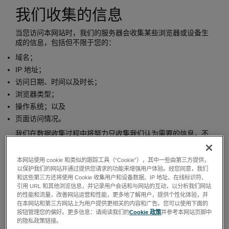
我们收集的信息
当您访问本网站时，我们的服务器会收集某些浏览器或设备生
成的信息，包括但不限于您的：
域名；
IP 地址；
访问日期、时间以及时长；
浏览器类型；
操作系统；以及
页面访问情况。
我们在数据收集过程中将努力只收集我们认为需要的信息，不
会使用上述收集的信息来尝试识别您的身份，但是，我们可能
会将其与您主动提供的信息进行关联，详情如下。
本网站使用 cookie 和类似的跟踪工具（“Cookie”），其中一些由第三方提供，
出于技术安全的考虑，特别是为了防止对我们的网络服务器的
以保护我们的网站并通过提供您请求的功能来增强用户体验。经您同意，我们
攻击，我们会将相应的数据储存一段时间。我们无法根据这些
和这些第三方还将使用 Cookie 收集用户和设备数据、IP 地址、在线标识符、
数据分辨出个人的身份。在一段时间后，我们会通过缩短域名
引用 URL 和其他浏览信息，并记录用户会话和与网站的互动，以分析我们网站
的性能和流量，改善网站运营和性能，更多地了解用户，提供个性化体验，并
级别的 IP 地址对这些数据进行匿名化处理，这样就不再可能识
在本网站和第三方网站上为用户提供更相关的内容和广告。您可以使用下面的
别出个人用户的任何身份信息了。被匿名化的数据也将被处理
按钮管理您的偏好。更多信息：请阅读我们的
Cookie 政策
并参考本网站页脚中
用于统计目的。我们不会将任何数据与其他数据库的数据进行
的隐私政策链接。
比较，也不会将其转发给第三方。