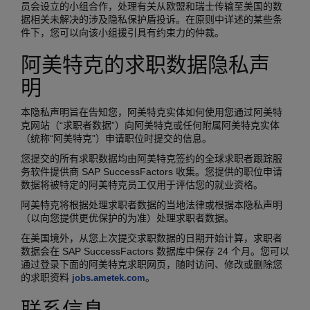
员会设立的小组合作，处理有关从欧盟和瑞士传输至美国的数
据相关未解决的涉及隐私保护盾投诉。在原则中详述的某些条
件下，您可以向该小组援引具有约束力的仲裁。
阿美特克的求职数据隐私声
明
本隐私声明旨在告知您，阿美特克实体如何使用您通过阿美特
克网站（“求职者数据”）向阿美特克或任何附属阿美特克实体
（统称“阿美特克”）申请职位时提交的信息。
您提交的所有求职数据均由阿美特克签约的全球求职者跟踪服
务软件提供商 SAP SuccessFactors 收集。您提供的职位申请
数据将被特定的阿美特克员工仅用于评估您的就业资格。
阿美特克将根据处理求职者数据的当地法律或根据本隐私声明
（以向您提供更优保护的为准）处理求职者数据。
在美国境外，从您上次提交求职数据的日期开始计算，求职者
数据会在 SAP SuccessFactors 数据库中保存 24 个月。您可以
通过登录下面的阿美特克求职网页，随时访问、修改或删除您
的求职资料
。
jobs.ametek.com
联系信息