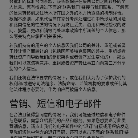
会批准的标准合同条款，该条款保护在集团公司之间转移的个
人信息。您有权通过下面的“联系我们”链接与我们联系，了解您
的信息转移到您住所地所在国之外的地方所遵循的机制详情。
根据本原则，如果代理商在充分考虑处理过程中所涉及的风险
和此类信息的性质的情况下为防止丢失、滥用和未经授权的访
问、披露、更改和销毁而处理本政策中所涵盖的个人信息，那
么阿美特克应承担相关责任。
若我们持有的用户的个人信息因我们公司的兼并、重组或者属
于转让资产而转让的（包括因阿美特克集团的兼并、重组或者
转让资产而导致我们的组织架构或者资产发生变化的），那么
我们可以就该等兼并、重组或者资产转让事宜而向第三方分享
您的个人信息。
我们还将在法律要求的情况下，或在我们认为为了保护我们的
权利和/或遵守司法程序、法院命令、监管机构的要求或任何其
他法律程序必要时，作为响应而披露个人信息。
营销、短信和电子邮件
在合法且征得您同意的情况下，我们可能通过短信和电子邮件
与您联系，向您介绍我们的产品和服务。如果您想要退订此类
营销信息，请点击我们的电子邮件中的“退订”链接或用短信发送
至我们短信中包含的退订号码，还可以点击下面的“联系我们”链