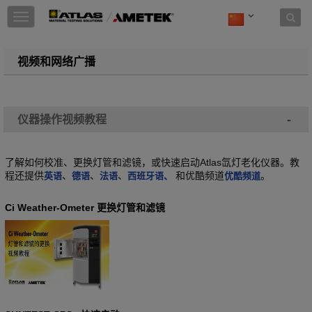
Skip to content
T
o
g
g
视频和网络广播
l
e
n
a
-
仪器操作视频教程
v
i
g
了解如何校准、更换灯管和滤镜，或快速启动Atlas氙灯老化仪器。教
a
程还提供
、
、
、
和优酷频道
。
t
英语
德语
法语
西班牙语、
优酷频道
i
o
Ci Weather-Ometer 更换灯管和滤镜
n