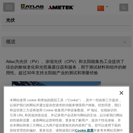
Toggle
navigation
光伏
-
概述
Atlas为光伏（PV）、浓缩光伏（CPV）和太阳能集热工业提供了
综合的耐候老化和光照暴露仪器和服务，用于测试材料和组件的耐
用性。超过30年支持太阳能产业的测试和测量经验
本网站使用 cookie 和类似的跟踪工具（“Cookie”），其中一些由第三方提供，
以保护我们的网站并通过提供您请求的功能来增强用户体验。经您同意，我们
和这些第三方还将使用 Cookie 收集用户和设备数据、IP 地址、在线标识符、
引用 URL 和其他浏览信息，并记录用户会话和与网站的互动，以分析我们网站
的性能和流量，改善网站运营和性能，更多地了解用户，提供个性化体验，并
在本网站和第三方网站上为用户提供更相关的内容和广告。您可以使用下面的
按钮管理您的偏好。更多信息：请阅读我们的
Cookie 政策
并参考本网站页脚中