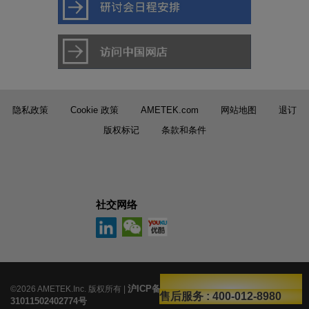
隐私政策
Cookie 政策
AMETEK.com
网站地图
退订
版权标记
条款和条件
社交网络
沪ICP备14035568号-54
沪公网安备
©2026 AMETEK.Inc. 版权所有 |
|
售后服务
业务咨询
: 400-012-8980
: 400-002-6278 转1
31011502402774号