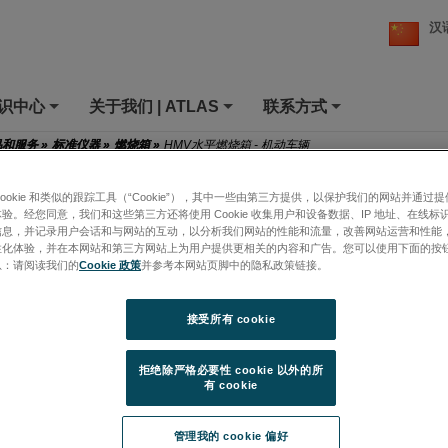
汉
知识中心
关于我们 | ATLAS
联系方式
+
+
+
品和服务
»
标准仪器
»
燃烧箱
»
HMV水平燃烧箱 - 机动车辆
cookie 和类似的跟踪工具（“Cookie”），其中一些由第三方提供，以保护我们的网站并通过
平燃烧箱 - 机动车辆
验。经您同意，我们和这些第三方还将使用 Cookie 收集用户和设备数据、IP 地址、在线标识
信息，并记录用户会话和与网站的互动，以分析我们网站的性能和流量，改善网站运营和性能
s的HMV燃烧箱可测定纺织品、塑料及其他汽车内饰材料的相对燃
性化体验，并在本网站和第三方网站上为用户提供更相关的内容和广告。您可以使用下面的按
性
息：请阅读我们的
Cookie 政策
并参考本网站页脚中的隐私政策链接。
接受所有 cookie
拒绝除严格必要性 cookie 以外的所
有 cookie
管理我的 cookie 偏好