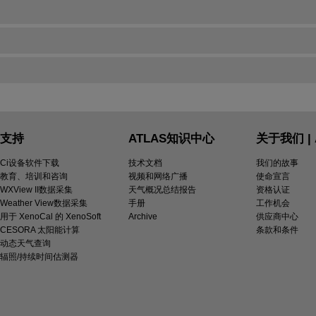
支持
ATLAS知识中心
关于我们 | 
Ci设备软件下载
技术文档
我们的故事
教育、培训和咨询
视频和网络广播
使命宣言
WXView II数据采集
天气概况总结报告
资格认证
Weather View数据采集
手册
工作机会
用于 XenoCal 的 XenoSoft
Archive
供应商中心
CESORA 太阳能计算
条款和条件
动态天气查询
辐照/持续时间估测器