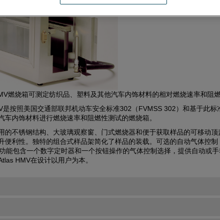
s的HMV燃烧箱可测定纺织品、塑料及其他汽车内饰材料的相对燃烧速率和阻
 HMV是按照美国交通部联邦机动车安全标准302（FVMSS 302）和基于此
汽车内饰材料进行燃烧速率和阻燃性测试的燃烧箱。
用的不锈钢结构、大玻璃观察窗、门式燃烧器和便于获取样品的可移动顶
升便利性。独特的组合式样品架简化了样品的装载。可选的自动气体控制
）功能包含一个数字定时器和一个按钮操作的气体控制选择，提供自动或手
tlas HMV在设计以用户为本。