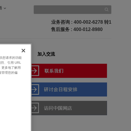
语
业务咨询
: 400-002-6278 转1
售后服务
: 400-012-8980
加入交流
提供您请求的功能
符、引用 URL
，更多地了解用
烧速率
钮管理您的偏
-