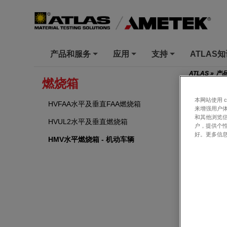
产品和服务
应用
支持
ATLAS
+
+
+
ATLAS
»
产
燃烧箱
本网站使用 
HMV水
HVFAA水平及垂直FAA燃烧箱
来增强用户体
和其他浏览
HVUL2水平及垂直燃烧箱
Atla
户，提供个
和阻燃
好。更多信
HMV水平燃烧箱 - 机动车辆
概述