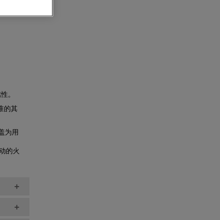
燃性。
标准的其
盖为用
动的火
+
+