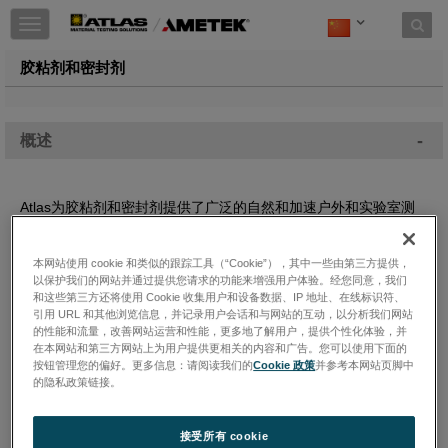
Toggle
navigation
胶粘剂和密封剂
-
概述
Atlas为胶粘剂和密封剂提供了广泛的自然和加速户外和实验室测
试解决方案，用于研究目的和符合国际标准的测试。
胶粘剂和和密封剂包括各种各样的产品和应用。胶粘剂可包括各种
本网站使用 cookie 和类似的跟踪工具（“Cookie”），其中一些由第三方提供，
以保护我们的网站并通过提供您请求的功能来增强用户体验。经您同意，我们
化学物质（丙烯酸、环氧树脂、脲类等）的压力敏感（PSA）或固
和这些第三方还将使用 Cookie 收集用户和设备数据、IP 地址、在线标识符、
化产品（热固性、UV/EB;湿气或化学固化），可以是1（1 K）或
引用 URL 和其他浏览信息，并记录用户会话和与网站的互动，以分析我们网站
2（2 K）种组件品种。形式包括长久和可移动/可拆卸的产品中胶
的性能和流量，改善网站运营和性能，更多地了解用户，提供个性化体验，并
水、胶带、薄膜、填料，跨越汽车、建筑和施工材料、标志和标
在本网站和第三方网站上为用户提供更相关的内容和广告。您可以使用下面的
签、纺织品、包装等各行业。
按钮管理您的偏好。更多信息：请阅读我们的
Cookie 政策
并参考本网站页脚中
的隐私政策链接。
接受所有 cookie