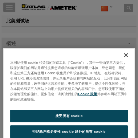
Toggle
navigation
北美测试场
-
概述
本网站使用 cookie 和类似的跟踪工具（“Cookie”），其中一些由第三方提供，
以保护我们的网站并通过提供您请求的功能来增强用户体验。经您同意，我们
和这些第三方还将使用 Cookie 收集用户和设备数据、IP 地址、在线标识符、
引用 URL 和其他浏览信息，并记录用户会话和与网站的互动，以分析我们网站
的性能和流量，改善网站运营和性能，更多地了解用户，提供个性化体验，并
在本网站和第三方网站上为用户提供更相关的内容和广告。您可以使用下面的
按钮管理您的偏好。更多信息：请阅读我们的
Cookie 政策
并参考本网站页脚中
的隐私政策链接。
接受所有 cookie
拒绝除严格必要性 cookie 以外的所有 cookie