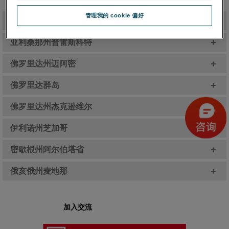
管理我的 cookie 偏好
+
亚利桑那州凤凰城
+
亚利桑那州普雷斯科特
+
佛罗里达州迈阿密
+
佛罗里达群岛
+
佛罗里达州杰克逊维尔
+
伊利诺州芝加哥
+
密歇根州阿尔伯塔省
+
俄亥俄州麦地那
加入交流