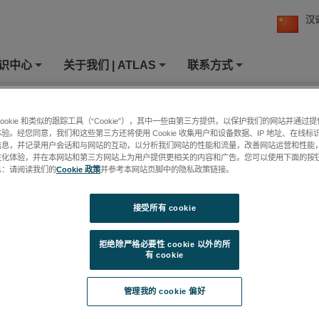
汉
知识中心
关于我们 | ATLAS
联系方式
+
+
+
系方式
»
联系我们
cookie 和类似的跟踪工具（“Cookie”），其中一些由第三方提供，以保护我们的网站并通过
们
验。经您同意，我们和这些第三方还将使用 Cookie 收集用户和设备数据、IP 地址、在线标识
信息，并记录用户会话和与网站的互动，以分析我们网站的性能和流量，改善网站运营和性能
性化体验，并在本网站和第三方网站上为用户提供更相关的内容和广告。您可以使用下面的按
息：请阅读我们的
Cookie 政策
并参考本网站页脚中的隐私政策链接。
接受所有 cookie
拒绝除严格必要性 cookie 以外的所
有 cookie
管理我的 cookie 偏好