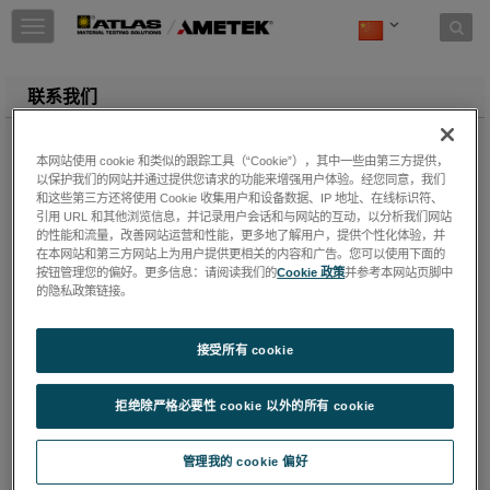
Skip to content
T
o
g
g
联系我们
l
e
n
本网站使用 cookie 和类似的跟踪工具（“Cookie”），其中一些由第三方提供，
a
以保护我们的网站并通过提供您请求的功能来增强用户体验。经您同意，我们
v
和这些第三方还将使用 Cookie 收集用户和设备数据、IP 地址、在线标识符、
i
引用 URL 和其他浏览信息，并记录用户会话和与网站的互动，以分析我们网站
g
的性能和流量，改善网站运营和性能，更多地了解用户，提供个性化体验，并
在本网站和第三方网站上为用户提供更相关的内容和广告。您可以使用下面的
a
按钮管理您的偏好。更多信息：请阅读我们的
Cookie 政策
并参考本网站页脚中
t
的隐私政策链接。
i
o
n
接受所有 cookie
拒绝除严格必要性 cookie 以外的所有 cookie
管理我的 cookie 偏好